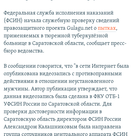
РАСПИСАНИЕ ВЕЩАНИЯ
Федеральная служба исполнения наказаний
ПОДПИШИТЕСЬ НА РАССЫЛКУ
(ФСИН) начала служебную проверку сведений
правозащитного проекта Gulagu.net о
пытках
,
СОЦИАЛЬНЫЕ СЕТИ
применяемых в тюремной туберкулёзной
больнице в Саратовской области, сообщает пресс-
бюро ведомства.
В сообщении говорится, что "в сети Интернет была
опубликована видеозапись с противоправными
Все сайты РСЕ/РС
действиями в отношении неустановленного
мужчины. Автор публикации утверждает, что
данная видеозапись была сделана в ФКУ ОТБ-1
УФСИН России по Саратовской области. Для
проверки достоверности информации в
Саратовскую область директором ФСИН России
Александром Калашниковым была направлена
группа сотрудников центрального аппарата ФСИН