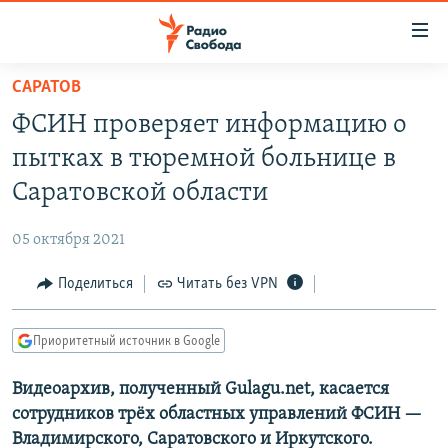
Ссылки
для
упрощенного
САРАТОВ
ПРОГРАММЫ
доступа
ФСИН проверяет информацию о
ПОДКАСТЫ
Вернуться
пытках в тюремной больнице в
к
АВТОРСКИЕ ПРОЕКТЫ
Саратовской области
основному
ЦИТАТЫ СВОБОДЫ
содержанию
05 октября 2021
Вернутся
МНЕНИЯ
к
Поделиться
Читать без VPN
КУЛЬТУРА
главной
навигации
IDEL.РЕАЛИИ
Приоритетный источник в Google
Вернутся
КАВКАЗ.РЕАЛИИ
к
Видеоархив, полученный Gulagu.net, касается
СЕВЕР.РЕАЛИИ
поиску
сотрудников трёх областных управлений ФСИН —
СИБИРЬ.РЕАЛИИ
Владимирского, Саратовского и Иркутского.