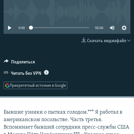
РАСПИСАНИЕ ВЕЩАНИЯ
No media source currently available
ПОДПИШИТЕСЬ НА РАССЫЛКУ
0:00
55:00
СОЦИАЛЬНЫЕ СЕТИ
Скачать медиафайл
Поделиться
Все сайты РСЕ/РС
Читать без VPN
Приоритетный источник в Google
Бывшие узники о пытках голодом.*** Я работал в
американском посольстве. Часть третья.
Вспоминает бывший сотрудник пресс-службы США