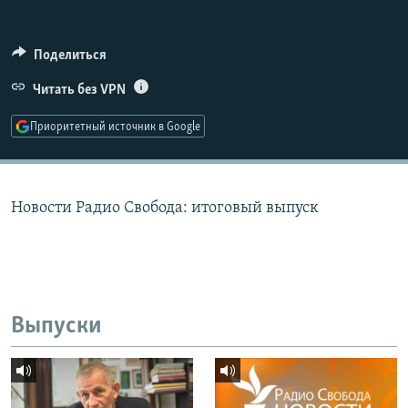
РАСПИСАНИЕ ВЕЩАНИЯ
ПОДПИШИТЕСЬ НА РАССЫЛКУ
Поделиться
Читать без VPN
СОЦИАЛЬНЫЕ СЕТИ
Приоритетный источник в Google
Новости Радио Свобода: итоговый выпуск
Все сайты РСЕ/РС
Выпуски