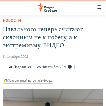
Ссылки
для
упрощенного
НОВОСТИ
ПРОГРАММЫ
доступа
Навального теперь считают
ПОДКАСТЫ
Вернуться
склонным не к побегу, а к
к
АВТОРСКИЕ ПРОЕКТЫ
экстремизму. ВИДЕО
основному
ЦИТАТЫ СВОБОДЫ
содержанию
11 октября 2021
Вернутся
МНЕНИЯ
к
Поделиться
Читать без VPN
КУЛЬТУРА
главной
навигации
IDEL.РЕАЛИИ
Приоритетный источник в Google
Вернутся
КАВКАЗ.РЕАЛИИ
к
СЕВЕР.РЕАЛИИ
поиску
СИБИРЬ.РЕАЛИИ