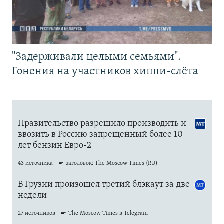
"Задерживали целыми семьями".
Гонения на участников хиппи-слёта