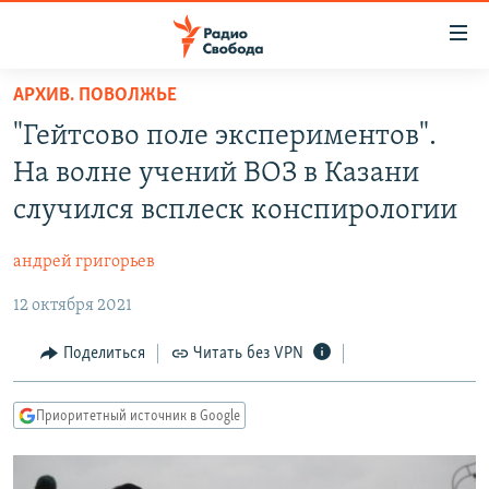
Ссылки
для
упрощенного
АРХИВ. ПОВОЛЖЬЕ
ПРОГРАММЫ
доступа
"Гейтсово поле экспериментов".
ПОДКАСТЫ
Вернуться
На волне учений ВОЗ в Казани
к
АВТОРСКИЕ ПРОЕКТЫ
случился всплеск конспирологии
основному
ЦИТАТЫ СВОБОДЫ
содержанию
андрей григорьев
Вернутся
МНЕНИЯ
к
12 октября 2021
КУЛЬТУРА
главной
навигации
IDEL.РЕАЛИИ
Поделиться
Читать без VPN
Вернутся
КАВКАЗ.РЕАЛИИ
к
Приоритетный источник в Google
СЕВЕР.РЕАЛИИ
поиску
СИБИРЬ.РЕАЛИИ