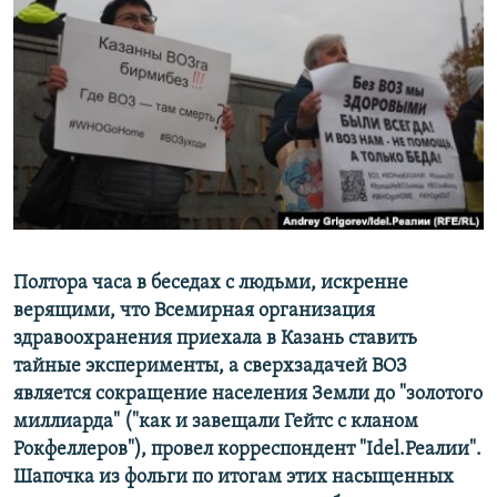
РАСПИСАНИЕ ВЕЩАНИЯ
ПОДПИШИТЕСЬ НА РАССЫЛКУ
СОЦИАЛЬНЫЕ СЕТИ
Все сайты РСЕ/РС
Полтора часа в беседах с людьми, искренне
верящими, что Всемирная организация
здравоохранения приехала в Казань ставить
тайные эксперименты, а сверхзадачей ВОЗ
является сокращение населения Земли до "золотого
миллиарда" ("как и завещали Гейтс с кланом
Рокфеллеров"), провел корреспондент
"Idel.Реалии".
Шапочка из фольги по итогам этих насыщенных