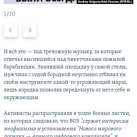
1/20
Н
В
а
п
з
е
а
р
И всё это — под тревожную музыку, за которые
д
е
отвечал высившийся над пикетчиками пожилой
д
барабанщик. Занявший площадку у самой стелы,
мужчина с седой бородкой неустанно отбивал на
своём инструменте какой-то угрожающий марш,
лишь изредка позволяя передохнуть от него себе и
окружающим.
Активисты распространяли в толпе боевые листки,
из которых следовало, что ВОЗ
"служит интересам
неофашизма и установления "Нового мирового
порядка — единого цифрового концлагеря"
, и