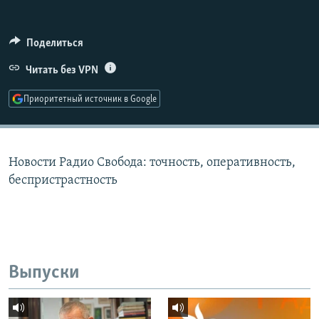
РАСПИСАНИЕ ВЕЩАНИЯ
ПОДПИШИТЕСЬ НА РАССЫЛКУ
Поделиться
Читать без VPN
СОЦИАЛЬНЫЕ СЕТИ
Приоритетный источник в Google
Новости Радио Свобода: точность, оперативность,
Все сайты РСЕ/РС
беспристрастность
Выпуски