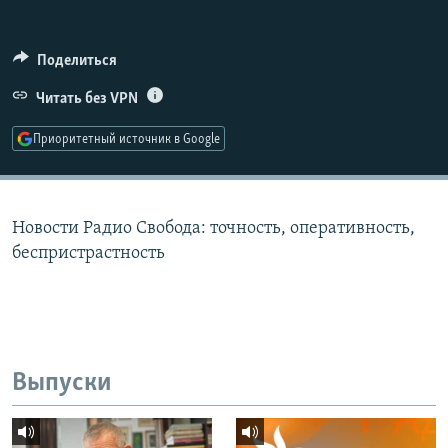
РАСПИСАНИЕ ВЕЩАНИЯ
ПОДПИШИТЕСЬ НА РАССЫЛКУ
Поделиться
Читать без VPN
СОЦИАЛЬНЫЕ СЕТИ
Приоритетный источник в Google
Новости Радио Свобода: точность, оперативность,
Все сайты РСЕ/РС
беспристрастность
Выпуски