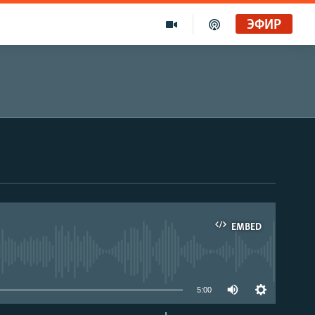
ЭФИР
EMBED
able
5:00