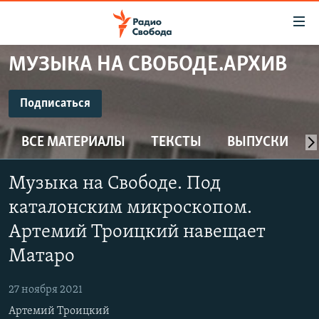
Ссылки
для
упрощенного
МУЗЫКА НА СВОБОДЕ.АРХИВ
ПРОГРАММЫ
доступа
ПОДКАСТЫ
Подписаться
Вернуться
к
ПОДПИСАТЬСЯ
АВТОРСКИЕ ПРОЕКТЫ
основному
ВСЕ МАТЕРИАЛЫ
ТЕКСТЫ
ВЫПУСКИ
ЦИТАТЫ СВОБОДЫ
содержанию
CastBox
Вернутся
МНЕНИЯ
Музыка на Свободе. Под
к
КУЛЬТУРА
каталонским микроскопом.
главной
Подписаться
навигации
IDEL.РЕАЛИИ
Артемий Троицкий навещает
Вернутся
Матаро
КАВКАЗ.РЕАЛИИ
к
СЕВЕР.РЕАЛИИ
поиску
27 ноября 2021
СИБИРЬ.РЕАЛИИ
Артемий Троицкий