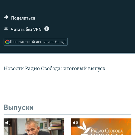
РАСПИСАНИЕ ВЕЩАНИЯ
ПОДПИШИТЕСЬ НА РАССЫЛКУ
Поделиться
Читать без VPN
СОЦИАЛЬНЫЕ СЕТИ
Приоритетный источник в Google
Новости Радио Свобода: итоговый выпуск
Все сайты РСЕ/РС
Выпуски