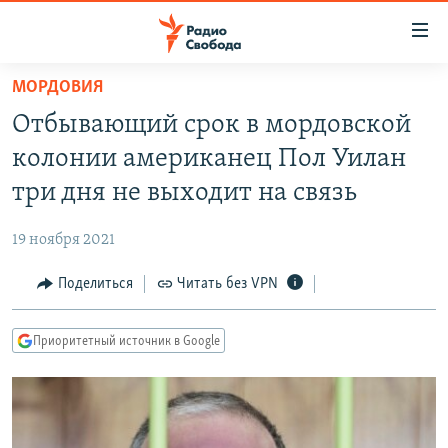
Ссылки
для
упрощенного
МОРДОВИЯ
ПРОГРАММЫ
доступа
Отбывающий срок в мордовской
ПОДКАСТЫ
Вернуться
колонии американец Пол Уилан
к
АВТОРСКИЕ ПРОЕКТЫ
три дня не выходит на связь
основному
ЦИТАТЫ СВОБОДЫ
содержанию
19 ноября 2021
Вернутся
МНЕНИЯ
к
Поделиться
Читать без VPN
КУЛЬТУРА
главной
навигации
IDEL.РЕАЛИИ
Приоритетный источник в Google
Вернутся
КАВКАЗ.РЕАЛИИ
к
СЕВЕР.РЕАЛИИ
поиску
СИБИРЬ.РЕАЛИИ