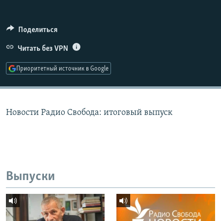
РАСПИСАНИЕ ВЕЩАНИЯ
ПОДПИШИТЕСЬ НА РАССЫЛКУ
Поделиться
Читать без VPN
СОЦИАЛЬНЫЕ СЕТИ
Приоритетный источник в Google
Новости Радио Свобода: итоговый выпуск
Все сайты РСЕ/РС
Выпуски