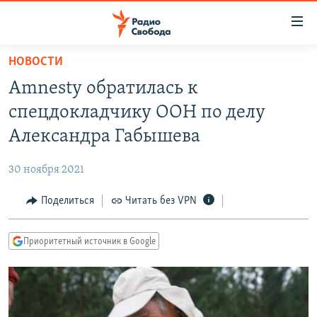
Ссылки
для
упрощенного
НОВОСТИ
ПРОГРАММЫ
доступа
Amnesty обратилась к
ПОДКАСТЫ
Вернуться
спецдокладчику ООН по делу
к
АВТОРСКИЕ ПРОЕКТЫ
Александра Габышева
основному
ЦИТАТЫ СВОБОДЫ
содержанию
30 ноября 2021
Вернутся
МНЕНИЯ
к
Поделиться
Читать без VPN
КУЛЬТУРА
главной
навигации
IDEL.РЕАЛИИ
Приоритетный источник в Google
Вернутся
КАВКАЗ.РЕАЛИИ
к
СЕВЕР.РЕАЛИИ
поиску
СИБИРЬ.РЕАЛИИ