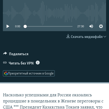
РАСПИСАНИЕ ВЕЩАНИЯ
ПОДПИШИТЕСЬ НА РАССЫЛКУ
No media source currently available
СОЦИАЛЬНЫЕ СЕТИ
0:00
27:30
Скачать медиафайл
Поделиться
Все сайты РСЕ/РС
Читать без VPN
Приоритетный источник в Google
Насколько успешными для России оказались
прошедшие в понедельник в Женеве переговоры с
США *** Президент Казахстана Токаев заявил, что