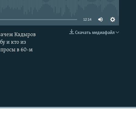
able
12:14
Скачать медиафайл
зачем Кадыров
EMBED
у и кто из
опросы в 60-м