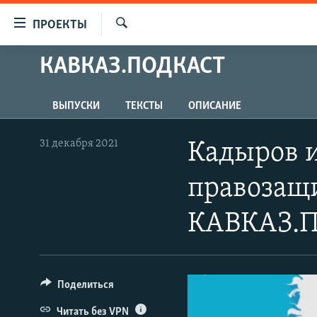
Ссылки
ПРОЕКТЫ
для
Искать
упрощенного
КАВКАЗ.ПОДКАСТ
ПРОГРАММЫ
доступа
ПОДКАСТЫ
Вернуться
ВЫПУСКИ
ТЕКСТЫ
ОПИСАНИЕ
АВТОРСКИЕ ПРОЕКТЫ
к
основному
ЦИТАТЫ СВОБОДЫ
31 декабря 2021
Кадыров и
содержанию
МНЕНИЯ
Вернутся
правозащи
КУЛЬТУРА
к
главной
IDEL.РЕАЛИИ
КАВКАЗ.ПО
навигации
КАВКАЗ.РЕАЛИИ
Вернутся
к
СЕВЕР.РЕАЛИИ
поиску
Поделиться
СИБИРЬ.РЕАЛИИ
Читать без VPN