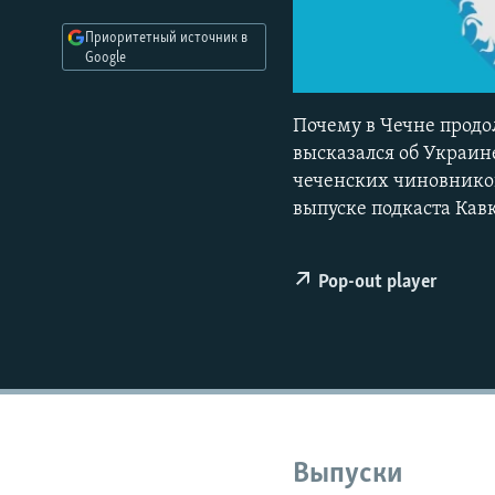
РАСПИСАНИЕ ВЕЩАНИЯ
Приоритетный источник в
ПОДПИШИТЕСЬ НА РАССЫЛКУ
Google
Почему в Чечне прод
высказался об Украине
чеченских чиновников
выпуске подкаста Кав
Pop-out player
Выпуски