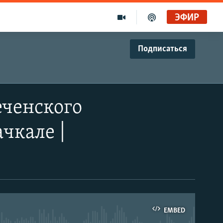
ЭФИР
Подписаться
еченского
чкале |
EMBED