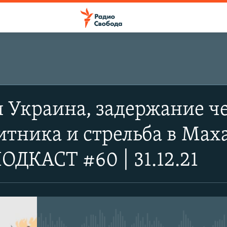
ПОДПИСАТЬСЯ
 Украина, задержание ч
Apple Podcasts
тника и стрельба в Маха
SoundCloud
ДКАСТ #60 | 31.12.21
Spotify
CastBox