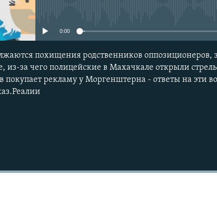
No media source currently avail
Подписаться
0:00
олжаются похищения родственников оппозиционеров, 
, из-за чего полицейские в Махачкале открыли стрельб
 покупает рекламу у Моргенштерна - ответы на эти в
каз.Реалии