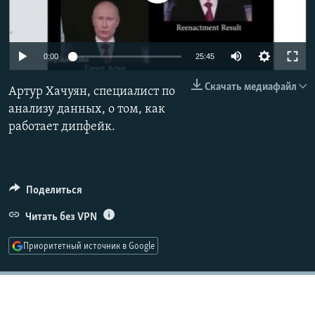
РАСПИСАНИЕ ВЕЩАНИЯ
ПОДПИШИТЕСЬ НА РАССЫЛКУ
Auto
0:00
25:45
СОЦИАЛЬНЫЕ СЕТИ
240p
Скачать медиафайл
Артур Хачуян, специалист по
360p
анализу данных, о том, как
работает дипфейк.
480p
Auto
240p
360p
480p
720p
720p
1080p
Все сайты РСЕ/РС
1080p
Поделиться
Читать без VPN
Приоритетный источник в Google