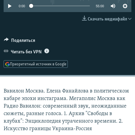
РАСПИСАНИЕ ВЕЩАНИЯ
0:00
55:00
ПОДПИШИТЕСЬ НА РАССЫЛКУ
Скачать медиафайл
СОЦИАЛЬНЫЕ СЕТИ
Поделиться
Читать без VPN
Приоритетный источник в Google
Все сайты РСЕ/РС
Вавилон Москва. Елена Фанайлова в политическом
кабаре эпохи инстаграма. Мегаполис Москва как
Радио Вавилон: современный звук, неожиданные
сюжеты, разные голоса. 1. Архив "Свободы в
клубах": Энциклопедия утраченного времени. 2.
Искусство границы Украина-Россия