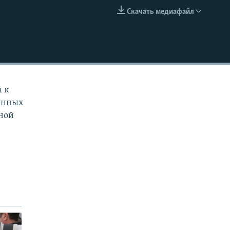
Скачать медиафайл
EMBED
я к
венных
ной