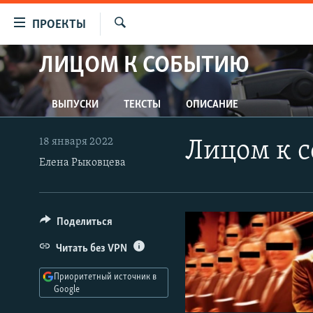
Ссылки
ПРОЕКТЫ
для
Искать
упрощенного
ЛИЦОМ К СОБЫТИЮ
ПРОГРАММЫ
доступа
ПОДКАСТЫ
Вернуться
ВЫПУСКИ
ТЕКСТЫ
ОПИСАНИЕ
АВТОРСКИЕ ПРОЕКТЫ
к
основному
ЦИТАТЫ СВОБОДЫ
18 января 2022
Лицом к с
содержанию
МНЕНИЯ
Елена Рыковцева
Вернутся
КУЛЬТУРА
к
главной
IDEL.РЕАЛИИ
Поделиться
навигации
КАВКАЗ.РЕАЛИИ
Вернутся
Читать без VPN
к
СЕВЕР.РЕАЛИИ
поиску
Приоритетный источник в
СИБИРЬ.РЕАЛИИ
Google