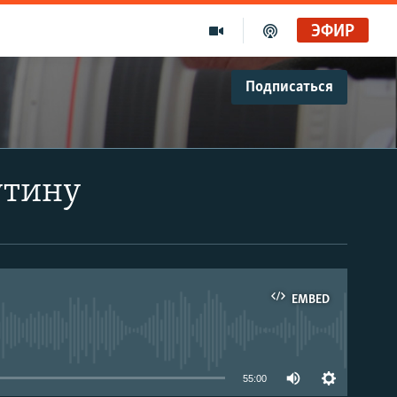
ЭФИР
Подписаться
утину
EMBED
able
55:00