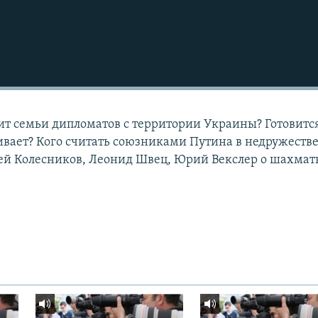
т семьи дипломатов с территории Украины? Готовитс
ивает? Кого считать союзниками Путина в недружест
рей Колесников, Леонид Швец, Юрий Векслер о шахмат