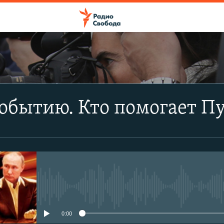
ПОДПИСАТЬСЯ
обытию. Кто помогает П
Apple Podcasts
CastBox
Подписаться
No media source currently avail
0:00