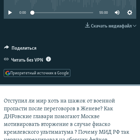
РАСПИСАНИЕ ВЕЩАНИЯ
0:00
55:00
ПОДПИШИТЕСЬ НА РАССЫЛКУ
Скачать медиафайл
СОЦИАЛЬНЫЕ СЕТИ
Поделиться
Читать без VPN
Приоритетный источник в Google
Все сайты РСЕ/РС
Отступил ли мир хоть на шажок от военной
пропасти после переговоров в Женеве? Как
ДНРовские главари помогают Москве
мотивировать вторжение в случае фиаско
кремлевского ультиматума ? Почему МИД РФ так