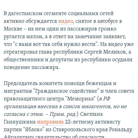
В дагестанском сегменте социальных сетей
активно обсуждается
видео
, снятое в автобусе в
Москве – на нем один из пассажиров громко
ругается матом, а в ответ на замечание заявляет,
что "с вами вот так себя нужно вести". На видео уже
отреагировал глава республики Сергей Меликов, а
общественники и депутаты из республики осудили
поведение пассажира.
Председатель комитета помощи беженцам и
мигрантам "Гражданское содействие" и член совета
правозащитного центра "Мемориал" (
в РФ
организация внесена в список иноагентов, но не
согласна с этим. – Прим. ред.
) Светлана
Ганнушкина
направила
22-летнему активисту
партии "Яблоко" из Ставропольского края Рональду
Айрапетяну свидетельство об опасности