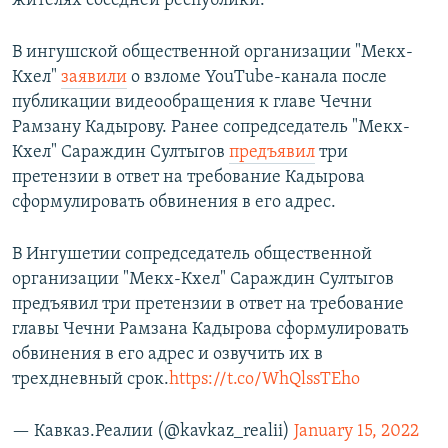
жителях соседней республики.
В ингушской общественной организации "Мекх-
Кхел"
заявили
о взломе YouTube-канала после
публикации видеообращения к главе Чечни
Рамзану Кадырову. Ранее сопредседатель "Мекх-
Кхел" Сараждин Султыгов
предъявил
три
претензии в ответ на требование Кадырова
сформулировать обвинения в его адрес.
В Ингушетии сопредседатель общественной
организации "Мекх-Кхел" Сараждин Султыгов
предъявил три претензии в ответ на требование
главы Чечни Рамзана Кадырова сформулировать
обвинения в его адрес и озвучить их в
трехдневный срок.
https://t.co/WhQlssTEho
— Кавказ.Реалии (@kavkaz_realii)
January 15, 2022