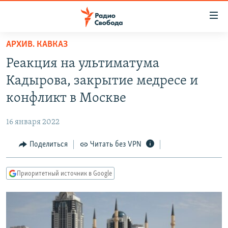
Ссылки
для
упрощенного
АРХИВ. КАВКАЗ
ПРОГРАММЫ
доступа
Реакция на ультиматума
ПОДКАСТЫ
Вернуться
Кадырова, закрытие медресе и
к
АВТОРСКИЕ ПРОЕКТЫ
конфликт в Москве
основному
ЦИТАТЫ СВОБОДЫ
содержанию
16 января 2022
Вернутся
МНЕНИЯ
к
Поделиться
Читать без VPN
КУЛЬТУРА
главной
навигации
IDEL.РЕАЛИИ
Приоритетный источник в Google
Вернутся
КАВКАЗ.РЕАЛИИ
к
СЕВЕР.РЕАЛИИ
поиску
СИБИРЬ.РЕАЛИИ