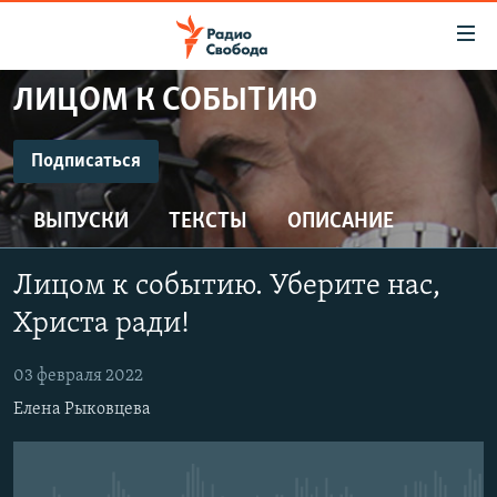
Ссылки
для
упрощенного
ЛИЦОМ К СОБЫТИЮ
ПРОГРАММЫ
доступа
ПОДКАСТЫ
Подписаться
Вернуться
к
ПОДПИСАТЬСЯ
АВТОРСКИЕ ПРОЕКТЫ
основному
ВЫПУСКИ
ТЕКСТЫ
ОПИСАНИЕ
ЦИТАТЫ СВОБОДЫ
содержанию
CastBox
Вернутся
МНЕНИЯ
Лицом к событию. Уберите нас,
к
КУЛЬТУРА
Христа ради!
главной
Подписаться
навигации
IDEL.РЕАЛИИ
03 февраля 2022
Вернутся
КАВКАЗ.РЕАЛИИ
Елена Рыковцева
к
СЕВЕР.РЕАЛИИ
поиску
СИБИРЬ.РЕАЛИИ