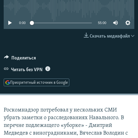
РАСПИСАНИЕ ВЕЩАНИЯ
No media source currently available
ПОДПИШИТЕСЬ НА РАССЫЛКУ
0:00
55:00
СОЦИАЛЬНЫЕ СЕТИ
Скачать медиафайл
Поделиться
Читать без VPN
Все сайты РСЕ/РС
Приоритетный источник в Google
Роскомнадзор потребовал у нескольких СМИ
убрать заметки о расследованиях Навального. В
перечне подлежащего «уборке» - Дмитрий
Медведев с виноградниками, Вячеслав Володин с