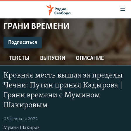
Ссылки
для
упрощенного
ГРАНИ ВРЕМЕНИ
ПРОГРАММЫ
доступа
ПОДКАСТЫ
Подписаться
Вернуться
к
ПОДПИСАТЬСЯ
АВТОРСКИЕ ПРОЕКТЫ
основному
ТЕКСТЫ
ВЫПУСКИ
ОПИСАНИЕ
ЦИТАТЫ СВОБОДЫ
содержанию
Spotify
Вернутся
МНЕНИЯ
Кровная месть вышла за пределы
к
КУЛЬТУРА
Чечни: Путин принял Кадырова |
главной
CastBox
навигации
IDEL.РЕАЛИИ
Грани времени с Мумином
Вернутся
Шакировым
КАВКАЗ.РЕАЛИИ
Подписаться
к
СЕВЕР.РЕАЛИИ
поиску
05 февраля 2022
СИБИРЬ.РЕАЛИИ
Мумин Шакиров