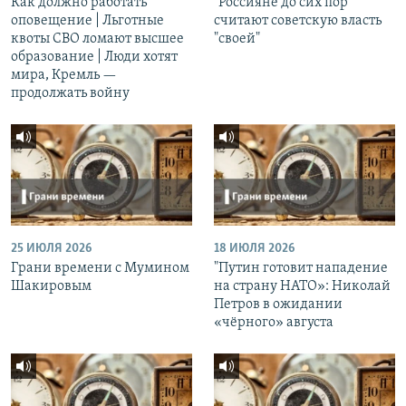
Как должно работать
"Россияне до сих пор
оповещение | Льготные
считают советскую власть
квоты СВО ломают высшее
"своей"
образование | Люди хотят
мира, Кремль —
продолжать войну
25 ИЮЛЯ 2026
18 ИЮЛЯ 2026
Грани времени с Мумином
"Путин готовит нападение
Шакировым
на страну НАТО»: Николай
Петров в ожидании
«чёрного» августа