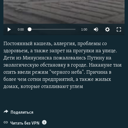
Auto
0:00
1:00
240p
Постоянный кашель, аллергия, проблемы со
360p
здоровьем, а также запрет на прогулки на улице.
Дети из Минусинска пожаловались Путину на
480p
экологическую обстановку в городе. Накануне там
720p
опять ввели режим "черного неба". Причина в
1080p
более чем сотни предприятий, а также жилых
домах, которые отапливают углем
Поделиться
Читать без VPN