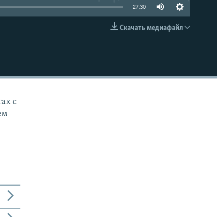
27:30
Скачать медиафайл
EMBED
так с
ем