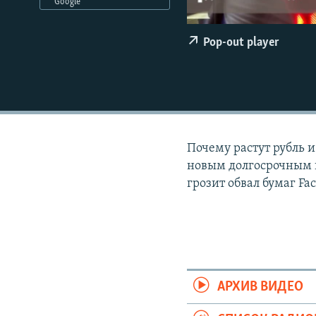
РАСПИСАНИЕ ВЕЩАНИЯ
Google
ПОДПИШИТЕСЬ НА РАССЫЛКУ
Pop-out player
Почему растут рубль и
новым долгосрочным к
грозит обвал бумаг Fa
АРХИВ ВИДЕО