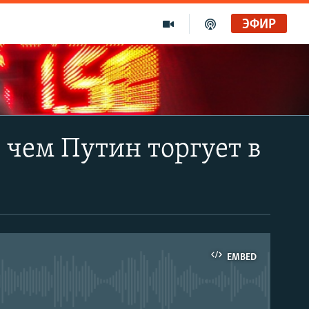
ЭФИР
: чем Путин торгует в
EMBED
able