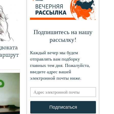
двоката
маршрут