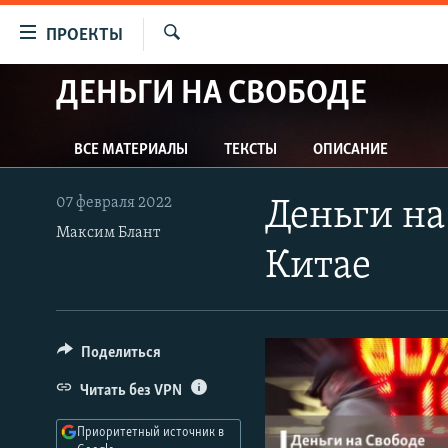
Ссылки
ПРОЕКТЫ
для
Искать
упрощенного
ДЕНЬГИ НА СВОБОДЕ
ПРОГРАММЫ
доступа
ПОДКАСТЫ
Вернуться
ВСЕ МАТЕРИАЛЫ
ТЕКСТЫ
ОПИСАНИЕ
АВТОРСКИЕ ПРОЕКТЫ
к
основному
ЦИТАТЫ СВОБОДЫ
07 февраля 2022
Деньги на
содержанию
Максим Блант
МНЕНИЯ
Вернутся
Китае
КУЛЬТУРА
к
главной
IDEL.РЕАЛИИ
навигации
КАВКАЗ.РЕАЛИИ
Вернутся
Поделиться
к
СЕВЕР.РЕАЛИИ
Читать без VPN
поиску
СИБИРЬ.РЕАЛИИ
Приоритетный источник в