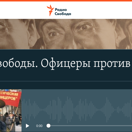
ПОДПИСАТЬСЯ
вободы. Офицеры против
Apple Podcasts
Spotify
CastBox
No media source currently avail
YouTube
0:00