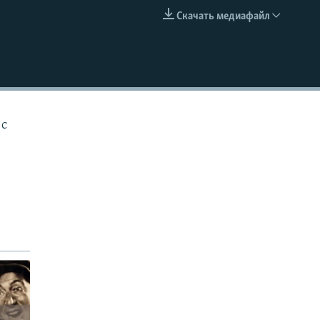
Скачать медиафайл
EMBED
 с