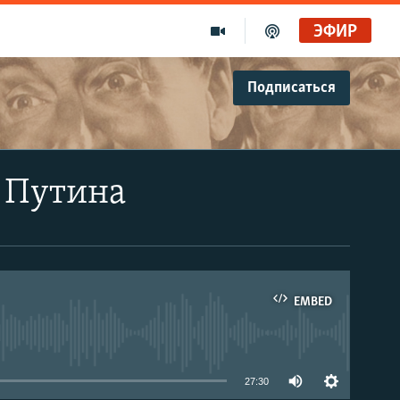
ЭФИР
Подписаться
 Путина
EMBED
able
27:30