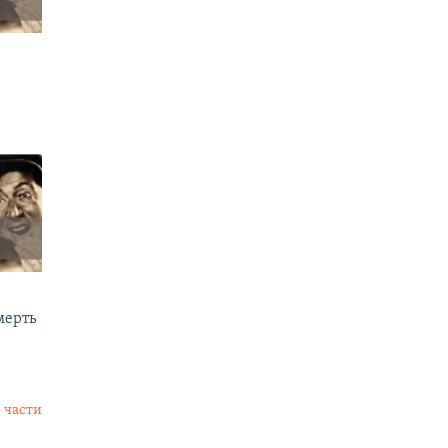
мерть
 части