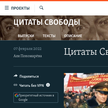
Ссылки
ПРОЕКТЫ
для
Искать
упрощенного
ЦИТАТЫ СВОБОДЫ
ПРОГРАММЫ
доступа
ПОДКАСТЫ
Вернуться
ВЫПУСКИ
ТЕКСТЫ
ОПИСАНИЕ
АВТОРСКИЕ ПРОЕКТЫ
к
основному
ЦИТАТЫ СВОБОДЫ
07 февраля 2022
Цитаты С
содержанию
МНЕНИЯ
Аля Пономарёва
Вернутся
КУЛЬТУРА
к
главной
IDEL.РЕАЛИИ
Поделиться
навигации
КАВКАЗ.РЕАЛИИ
Вернутся
Читать без VPN
к
СЕВЕР.РЕАЛИИ
поиску
Приоритетный источник в
СИБИРЬ.РЕАЛИИ
Google