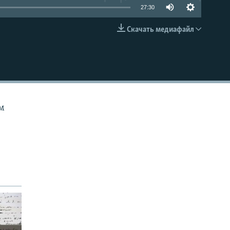
27:30
Скачать медиафайл
EMBED
ом