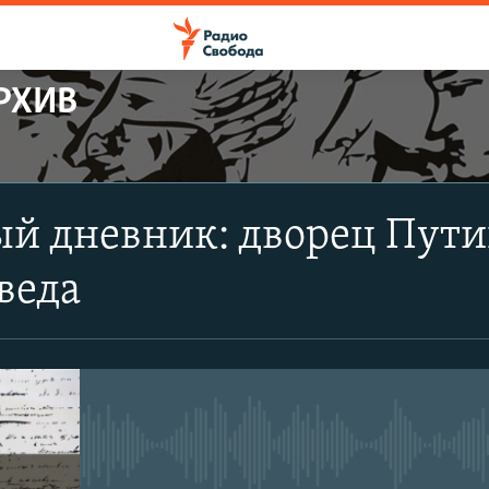
РХИВ
ПОДПИСАТЬСЯ
й дневник: дворец Пути
Apple Podcasts
веда
CastBox
Подписаться
No media source currently avail