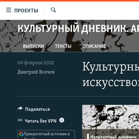
Ссылки
ПРОЕКТЫ
для
Искать
упрощенного
КУЛЬТУРНЫЙ ДНЕВНИК. А
ПРОГРАММЫ
доступа
ПОДКАСТЫ
Вернуться
ВЫПУСКИ
ТЕКСТЫ
ОПИСАНИЕ
АВТОРСКИЕ ПРОЕКТЫ
к
основному
ЦИТАТЫ СВОБОДЫ
08 февраля 2022
Культурны
содержанию
МНЕНИЯ
Дмитрий Волчек
Вернутся
искусство
КУЛЬТУРА
к
главной
IDEL.РЕАЛИИ
навигации
КАВКАЗ.РЕАЛИИ
Вернутся
Поделиться
к
СЕВЕР.РЕАЛИИ
Читать без VPN
поиску
СИБИРЬ.РЕАЛИИ
Приоритетный источник в