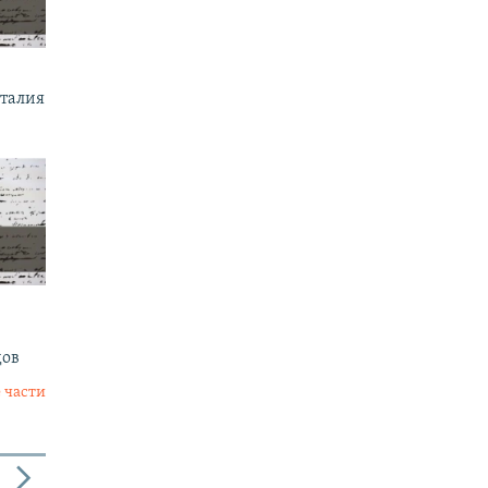
италия
дов
 части