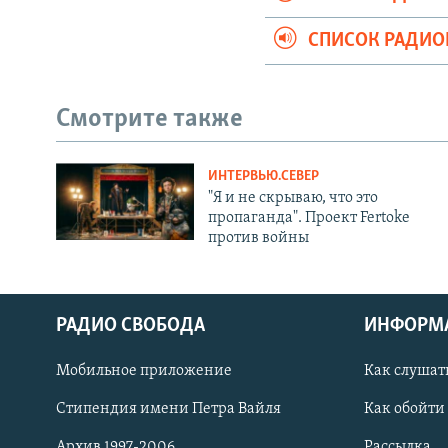
СПИСОК РАДИ
Смотрите также
ИНТЕРВЬЮ.СЕВЕР
"Я и не скрываю, что это
пропаганда". Проект Fertoke
против войны
РАДИО СВОБОДА
ИНФОРМ
Мобильное приложение
Как слушат
СОЦИАЛЬНЫЕ СЕТИ
Стипендия имени Петра Вайля
Как обойти
Архив 1997-2006
Рассылка