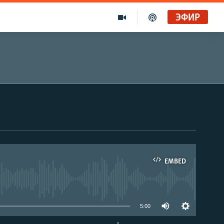
ЭФИР
EMBED
able
5:00