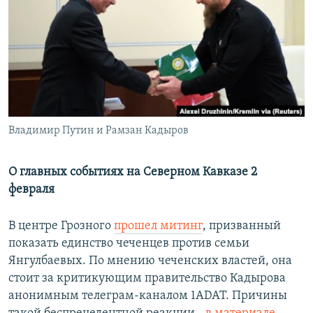
РАСПИСАНИЕ ВЕЩАНИЯ
ПОДПИШИТЕСЬ НА РАССЫЛКУ
СОЦИАЛЬНЫЕ СЕТИ
Владимир Путин и Рамзан Кадыров
Все сайты РСЕ/РС
О главных событиях на Северном Кавказе 2
февраля
В центре Грозного
прошел митинг
, призванный
показать единство чеченцев против семьи
Янгулбаевых. По мнению чеченских властей, она
стоит за критикующим правительство Кадырова
анонимным телеграм-каналом 1ADAT. Причины