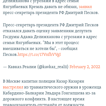
Делимханова с угрозами в адрес семьи
Янгулбаевых Кремль давать не обязан,
заявил
пресс-секретарь президента РФ Дмитрий Песков.
Пресс-секретарь президента РФ Дмитрий Песков
отказался давать оценку заявлениям депутата
Госдумы Адама Делимханова с угрозами в адрес
семьи Янгулбаевых. "Мы в этот процесс
вмешиваться не хотели бы", - сообщил
Песков.
https://t.co/17VnfhVVgI
— Кавказ.Реалии (@kavkaz_realii)
February 2, 2022
В Москве капитан полиции Казар Казарян
выстрелил
из травматического оружия в уроженца
Кабардино-Балкарии Эльдара Гонгапшева из-за
дорожного конфликта. В настоящее время
правоохранитель отстранён от должности.