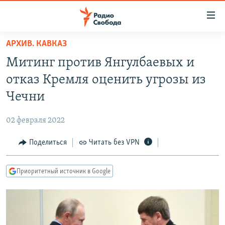
Ссылки
для
упрощенного
АРХИВ. КАВКАЗ
ПРОГРАММЫ
доступа
Митинг против Янгулбаевых и
ПОДКАСТЫ
Вернуться
отказ Кремля оценить угрозы из
к
АВТОРСКИЕ ПРОЕКТЫ
Чечни
основному
ЦИТАТЫ СВОБОДЫ
содержанию
02 февраля 2022
Вернутся
МНЕНИЯ
к
Поделиться
Читать без VPN
КУЛЬТУРА
главной
навигации
IDEL.РЕАЛИИ
Приоритетный источник в Google
Вернутся
КАВКАЗ.РЕАЛИИ
к
СЕВЕР.РЕАЛИИ
поиску
СИБИРЬ.РЕАЛИИ