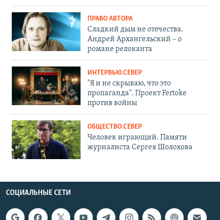
ПРАВО АВТОРА
Сладкий дым не отечества.
Андрей Архангельский – о
романе релоканта
ИНТЕРВЬЮ.СЕВЕР
"Я и не скрываю, что это
пропаганда". Проект Fertoke
против войны
ОБЩЕСТВО.СЕВЕР
Человек играющий. Памяти
журналиста Сергея Шолохова
СОЦИАЛЬНЫЕ СЕТИ