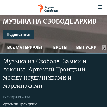
Ссылки
для
упрощенного
МУЗЫКА НА СВОБОДЕ.АРХИВ
ПРОГРАММЫ
доступа
ПОДКАСТЫ
Подписаться
Вернуться
к
ПОДПИСАТЬСЯ
АВТОРСКИЕ ПРОЕКТЫ
основному
ВСЕ МАТЕРИАЛЫ
ТЕКСТЫ
ВЫПУСКИ
ЦИТАТЫ СВОБОДЫ
содержанию
CastBox
Вернутся
МНЕНИЯ
Музыка на Свободе. Замки и
к
КУЛЬТУРА
локоны. Артемий Троицкий
главной
Подписаться
навигации
IDEL.РЕАЛИИ
между неудачниками и
Вернутся
маргиналами
КАВКАЗ.РЕАЛИИ
к
СЕВЕР.РЕАЛИИ
поиску
19 февраля 2022
СИБИРЬ.РЕАЛИИ
Артемий Троицкий