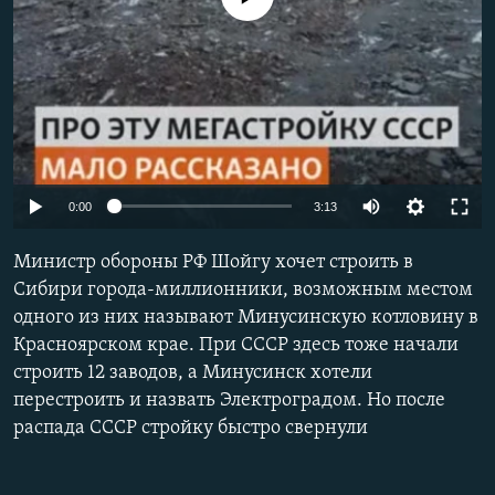
РАСПИСАНИЕ ВЕЩАНИЯ
ПОДПИШИТЕСЬ НА РАССЫЛКУ
СОЦИАЛЬНЫЕ СЕТИ
Auto
0:00
3:13
240p
Министр обороны РФ Шойгу хочет строить в
Все сайты РСЕ/РС
360p
Сибири города-миллионники, возможным местом
одного из них называют Минусинскую котловину в
480p
Красноярском крае. При СССР здесь тоже начали
720p
строить 12 заводов, а Минусинск хотели
1080p
перестроить и назвать Электроградом. Но после
распада СССР стройку быстро свернули
Auto
240p
360p
480p
720p
1080p