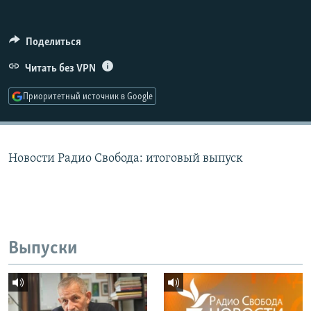
РАСПИСАНИЕ ВЕЩАНИЯ
ПОДПИШИТЕСЬ НА РАССЫЛКУ
Поделиться
Читать без VPN
СОЦИАЛЬНЫЕ СЕТИ
Приоритетный источник в Google
Новости Радио Свобода: итоговый выпуск
Все сайты РСЕ/РС
Выпуски