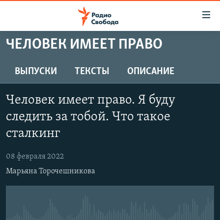
Ссылки
для
упрощенного
ЧЕЛОВЕК ИМЕЕТ ПРАВО
ПРОГРАММЫ
доступа
ПОДКАСТЫ
ВЫПУСКИ
ТЕКСТЫ
ОПИСАНИЕ
Вернуться
к
АВТОРСКИЕ ПРОЕКТЫ
основному
Человек имеет право. Я буду
ЦИТАТЫ СВОБОДЫ
содержанию
следить за тобой. Что такое
Вернутся
МНЕНИЯ
сталкинг
к
КУЛЬТУРА
главной
08 февраля 2022
навигации
IDEL.РЕАЛИИ
Вернутся
Марьяна Торочешникова
КАВКАЗ.РЕАЛИИ
к
СЕВЕР.РЕАЛИИ
поиску
СИБИРЬ.РЕАЛИИ