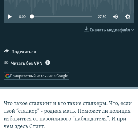
No media source currently available
РАСПИСАНИЕ ВЕЩАНИЯ
ПОДПИШИТЕСЬ НА РАССЫЛКУ
0:00
27:30
Скачать медиафайл
СОЦИАЛЬНЫЕ СЕТИ
Поделиться
Читать без VPN
Все сайты РСЕ/РС
Приоритетный источник в Google
Что такое сталкинг и кто такие сталкеры. Что, если
твой “сталкер” - родная мать. Поможет ли полиция
избавиться от назойливого “наблюдателя”. И при
чем здесь Стинг.