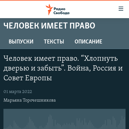
Ссылки
для
упрощенного
ЧЕЛОВЕК ИМЕЕТ ПРАВО
ПРОГРАММЫ
доступа
ПОДКАСТЫ
ВЫПУСКИ
ТЕКСТЫ
ОПИСАНИЕ
Вернуться
к
АВТОРСКИЕ ПРОЕКТЫ
основному
Человек имеет право. “Хлопнуть
ЦИТАТЫ СВОБОДЫ
содержанию
дверью и забыть”. Война, Россия и
Вернутся
МНЕНИЯ
Совет Европы
к
КУЛЬТУРА
главной
01 марта 2022
навигации
IDEL.РЕАЛИИ
Вернутся
Марьяна Торочешникова
КАВКАЗ.РЕАЛИИ
к
СЕВЕР.РЕАЛИИ
поиску
СИБИРЬ.РЕАЛИИ