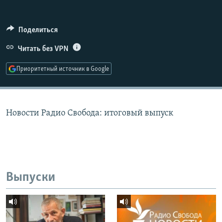
РАСПИСАНИЕ ВЕЩАНИЯ
ПОДПИШИТЕСЬ НА РАССЫЛКУ
Поделиться
Читать без VPN
СОЦИАЛЬНЫЕ СЕТИ
Приоритетный источник в Google
Новости Радио Свобода: итоговый выпуск
Все сайты РСЕ/РС
Выпуски