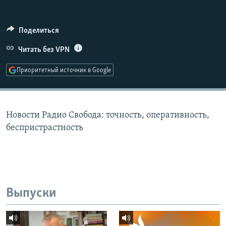
РАСПИСАНИЕ ВЕЩАНИЯ
ПОДПИШИТЕСЬ НА РАССЫЛКУ
Поделиться
Читать без VPN
СОЦИАЛЬНЫЕ СЕТИ
Приоритетный источник в Google
Новости Радио Свобода: точность, оперативность,
Все сайты РСЕ/РС
беспристрастность
Выпуски