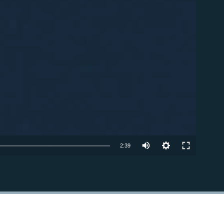
able
Auto
2:39
240p
EMBED
360p
480p
720p