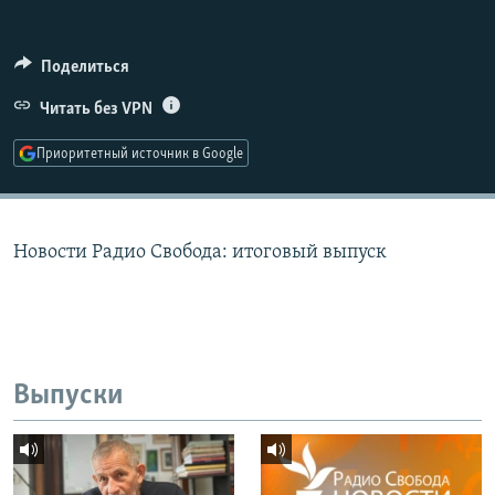
РАСПИСАНИЕ ВЕЩАНИЯ
ПОДПИШИТЕСЬ НА РАССЫЛКУ
Поделиться
Читать без VPN
СОЦИАЛЬНЫЕ СЕТИ
Приоритетный источник в Google
Новости Радио Свобода: итоговый выпуск
Все сайты РСЕ/РС
Выпуски