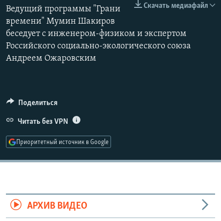
Скачать медиафайл
РАСПИСАНИЕ ВЕЩАНИЯ
Ведущий программы "Грани
360p
времени" Мумин Шакиров
ПОДПИШИТЕСЬ НА РАССЫЛКУ
беседует с инженером-физиком и экспертом
480p
Auto
240p
360p
480p
Российского социально-экологического союза
720p
СОЦИАЛЬНЫЕ СЕТИ
Андреем Ожаровским
720p
1080p
1080p
Поделиться
Все сайты РСЕ/РС
Читать без VPN
Приоритетный источник в Google
АРХИВ ВИДЕО