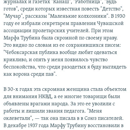
журналах и газетах "Канаш", "Работница", "Будь
готов", среди которых известная повесть "Детство",
"Мучар", рассказы "Маленькие колхозники". В 1930
году ее избрали секретарем правления Чувашской
ассоциации пролетарских учителей. При этом
Марфа Трубина была скромной по своему нраву.
Это видно по словам из ее сохранившихся писем:
"Чебоксарская публика вообще любит одеваться
крикливо, и опять у меня появилось чувство
беспокойства, что среди разодетых я буду выглядеть
как ворона среди пав".
В 30-х годах эта скромная женщина стала объектом
для внимания НКВД, а ее многие товарищи были
объявлены врагами народа. За это ее уволили с
работы и лишили звания педагога. "Меня
оклеветали", — так она писала в в Союз писателей.
В декабре 1937 года Марфу Трубину восстановили в