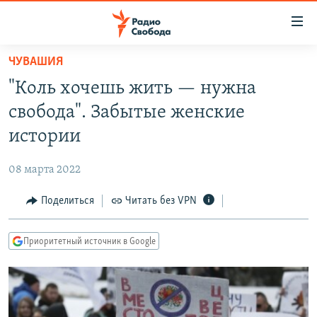
Ссылки
для
упрощенного
ЧУВАШИЯ
ПРОГРАММЫ
доступа
"Коль хочешь жить — нужна
ПОДКАСТЫ
Вернуться
свобода". Забытые женские
к
АВТОРСКИЕ ПРОЕКТЫ
истории
основному
ЦИТАТЫ СВОБОДЫ
содержанию
08 марта 2022
Вернутся
МНЕНИЯ
к
Поделиться
Читать без VPN
КУЛЬТУРА
главной
навигации
IDEL.РЕАЛИИ
Приоритетный источник в Google
Вернутся
КАВКАЗ.РЕАЛИИ
к
СЕВЕР.РЕАЛИИ
поиску
СИБИРЬ.РЕАЛИИ