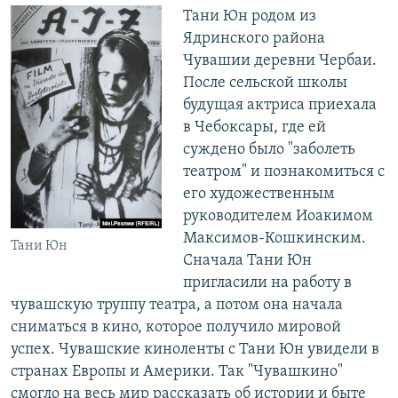
Тани Юн родом из
Ядринского района
Чувашии деревни Чербаи.
После сельской школы
будущая актриса приехала
в Чебоксары, где ей
суждено было "заболеть
театром" и познакомиться с
его художественным
руководителем Иоакимом
Максимов-Кошкинским.
Тани Юн
Сначала Тани Юн
пригласили на работу в
чувашскую труппу театра, а потом она начала
сниматься в кино, которое получило мировой
успех. Чувашские киноленты с Тани Юн увидели в
странах Европы и Америки. Так "Чувашкино"
смогло на весь мир рассказать об истории и быте