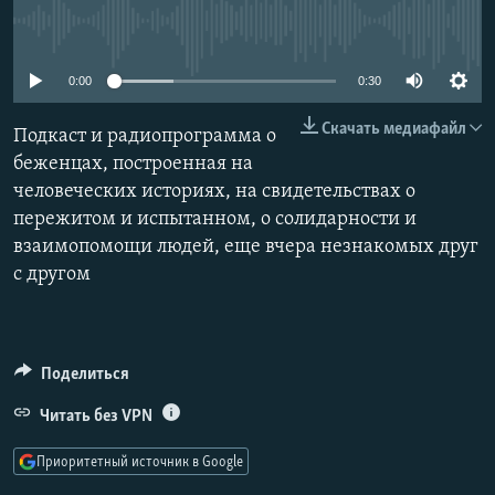
РАСПИСАНИЕ ВЕЩАНИЯ
No media source currently available
ПОДПИШИТЕСЬ НА РАССЫЛКУ
0:00
0:30
СОЦИАЛЬНЫЕ СЕТИ
Скачать медиафайл
Подкаст и радиопрограмма о
беженцах, построенная на
человеческих историях, на свидетельствах о
пережитом и испытанном, о солидарности и
взаимопомощи людей, еще вчера незнакомых друг
Все сайты РСЕ/РС
с другом
Поделиться
Читать без VPN
Приоритетный источник в Google