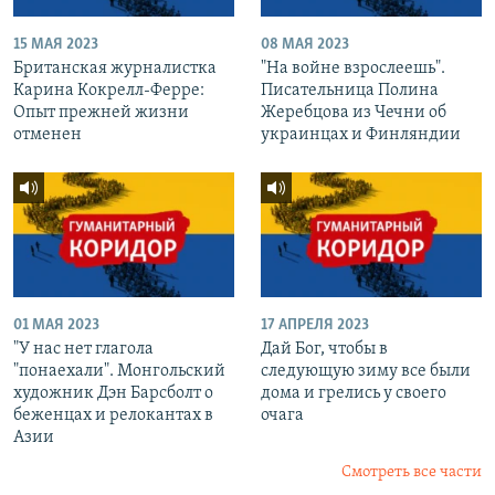
15 МАЯ 2023
08 МАЯ 2023
Британская журналистка
"На войне взрослеешь".
Карина Кокрелл-Ферре:
Писательница Полина
Опыт прежней жизни
Жеребцова из Чечни об
отменен
украинцах и Финляндии
01 МАЯ 2023
17 АПРЕЛЯ 2023
"У нас нет глагола
Дай Бог, чтобы в
"понаехали". Монгольский
следующую зиму все были
художник Дэн Барсболт о
дома и грелись у своего
беженцах и релокантах в
очага
Азии
Смотреть все части