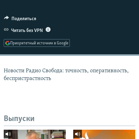
РАСПИСАНИЕ ВЕЩАНИЯ
ПОДПИШИТЕСЬ НА РАССЫЛКУ
Поделиться
Читать без VPN
СОЦИАЛЬНЫЕ СЕТИ
Приоритетный источник в Google
Новости Радио Свобода: точность, оперативность,
Все сайты РСЕ/РС
беспристрастность
Выпуски