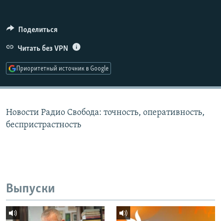
РАСПИСАНИЕ ВЕЩАНИЯ
ПОДПИШИТЕСЬ НА РАССЫЛКУ
Поделиться
Читать без VPN
СОЦИАЛЬНЫЕ СЕТИ
Приоритетный источник в Google
Новости Радио Свобода: точность, оперативность,
Все сайты РСЕ/РС
беспристрастность
Выпуски