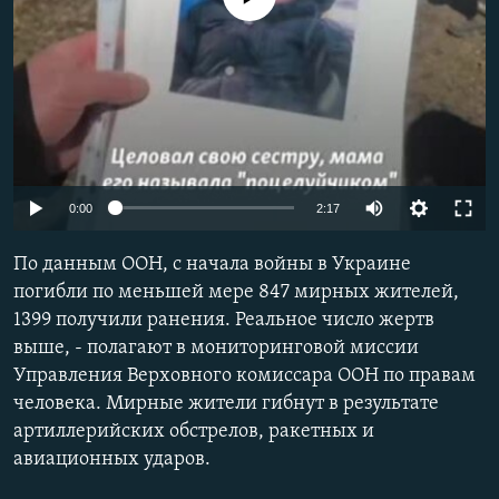
РАСПИСАНИЕ ВЕЩАНИЯ
ПОДПИШИТЕСЬ НА РАССЫЛКУ
СОЦИАЛЬНЫЕ СЕТИ
Auto
0:00
2:17
240p
По данным ООН, с начала войны в Украине
Все сайты РСЕ/РС
360p
погибли по меньшей мере 847 мирных жителей,
1399 получили ранения. Реальное число жертв
480p
выше, - полагают в мониторинговой миссии
720p
Управления Верховного комиссара ООН по правам
1080p
человека. Мирные жители гибнут в результате
артиллерийских обстрелов, ракетных и
Auto
240p
360p
480p
авиационных ударов.
720p
1080p