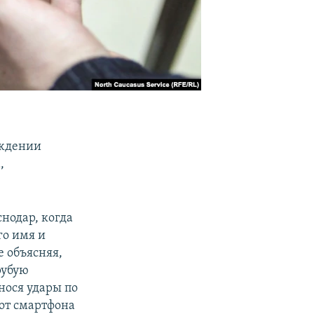
уждении
,
снодар, когда
го имя и
е объясняя,
рубую
нося удары по
 от смартфона