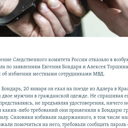
ление Следственного комитета России отказало в возб
ела по заявлениям Евгения Бондаря и Алексея Торшина
х об избиении местными сотрудниками МВД.
л
Бондарь, 20 января он ехал на поезде из Адлера в Кра
и двое мужчин в гражданской одежде. Не спрашивая е
редставляясь, не предъявляя удостоверения, ничего н
я каких-либо требований они применили к Бондарю г
илу. Силовики избивали задержанного, в том числе на
ожали помочиться на него, требовали сообщить пароль