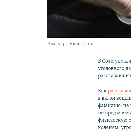
Иллюстративное фото
В Сочи управ
уголовного д
рассказавши
Как
рассказа
в вагон вошл
фамилию, не п
не предъявля
физическую с
коленям, угр