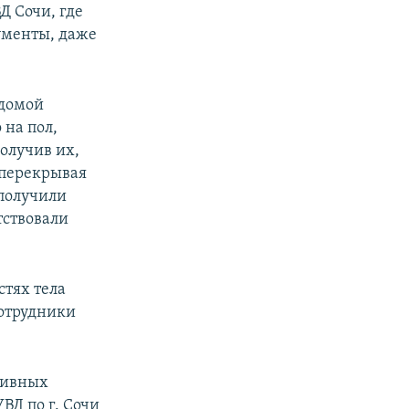
Д Сочи, где
ументы, даже
 домой
 на пол,
получив их,
 перекрывая
 получили
тствовали
стях тела
Сотрудники
тивных
Д по г. Сочи