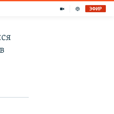
ЭФИР
лся
в