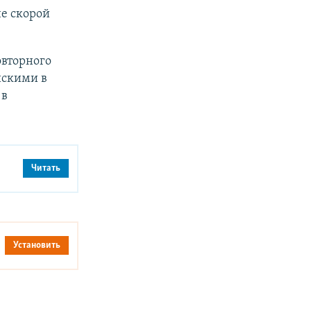
е скорой
овторного
йскими в
 в
Читать
Установить