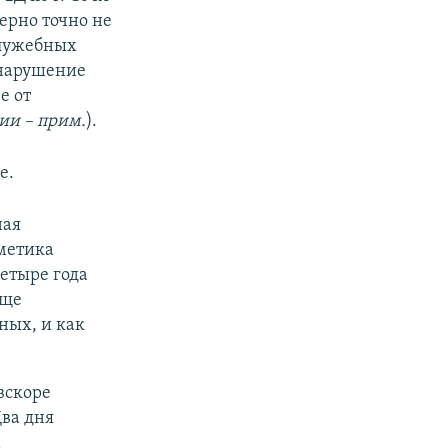
верно точно не
служебных
 нарушение
е от
ии – прим.
).
е.
ная
метика
етыре года
аще
ных, и как
вскоре
Два дня
а