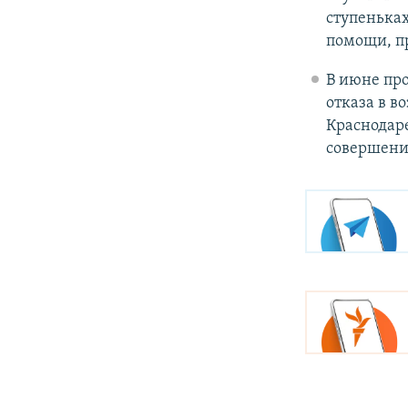
ступеньках
помощи, п
В июне про
отказа в в
Краснодаре
совершени