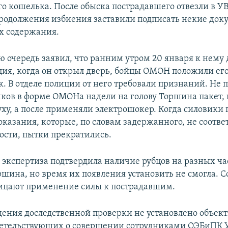
го кошелька. После обыска пострадавшего отвезли в УВ
продолжения избиения заставили подписать некие док
их содержания.
ю очередь заявил, что ранним утром 20 января к нему
ия, когда он открыл дверь, бойцы ОМОН положили его
. В отделе полиции от него требовали признаний. Не 
иков в форме ОМОНа надели на голову Торшина пакет,
уху, а после применяли электрошокер. Когда силовики
казания, которые, по словам задержанного, не соотве
ости, пытки прекратились.
экспертиза подтвердила наличие рубцов на разных ча
ршина, но время их появления установить не смогла. 
ицают применение силы к пострадавшим.
едения доследственной проверки не установлено объек
етельствующих о совершении сотрудниками ОЭБиПК УВ