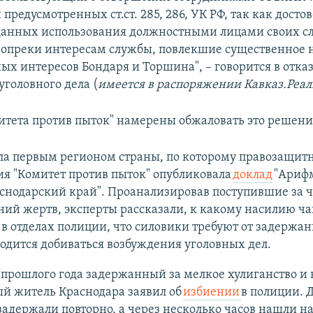
предусмотренных ст.ст. 285, 286, УК РФ, так как досто
данных использования должностными лицами своих 
опреки интересам службы, повлекшие существенное
ых интересов Бондаря и Торшина", – говорится в отказ
уголовного дела (
имеется в распоряжении Кавказ.Реал
тета против пыток" намерены обжаловать это решени
ла первым регионом страны, по которому правозащит
я "Комитет против пыток" опубликовала
доклад
"Ариф
снодарский край". Проанализировав поступившие за ч
ний жертв, эксперты рассказали, к какому насилию ч
в отделах полиции, что силовики требуют от задержан
одится добиваться возбуждения уголовных дел.
 прошлого года задержанный за мелкое хулиганство и 
й житель Краснодара заявил об
избиении
в полиции. 
 задержали повторно, а через несколько часов нашли н