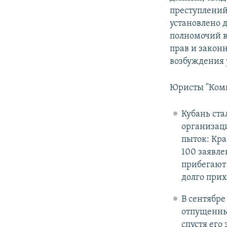
преступлений 
установлено 
полномочий в
прав и законн
возбуждения 
Юристы "Коми
Кубань ста
организаци
пыток: Кра
100 заявле
прибегают 
долго прих
В сентябре
отпущенны
спустя его