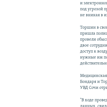
и электронно
под угрозой 
не вникая в 
Торшин в сво
пришла полиц
провели обыск
двое сотрудн
доступ к возд
нужные им по
действительн
Медицинская 
Бондаря и То
УВД Сочи отр
"В ходе пров
данных, свид