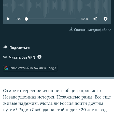
РАСПИСАНИЕ ВЕЩАНИЯ
No media source currently available
ПОДПИШИТЕСЬ НА РАССЫЛКУ
0:00
55:00
СОЦИАЛЬНЫЕ СЕТИ
Скачать медиафайл
Поделиться
Читать без VPN
Все сайты РСЕ/РС
Приоритетный источник в Google
Самое интересное из нашего общего прошлого.
Незавершенная история. Незажитые раны. Все еще
живые надежды. Могла ли Россия пойти другим
путем? Радио Свобода на этой неделе 20 лет назад.