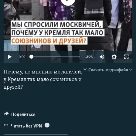
РАСПИСАНИЕ ВЕЩАНИЯ
ПОДПИШИТЕСЬ НА РАССЫЛКУ
СОЦИАЛЬНЫЕ СЕТИ
Auto
0:00
3:26
240p
Скачать медиафайл
Почему, по мнению москвичей,
Все сайты РСЕ/РС
360p
у Кремля так мало союзников и
друзей?
480p
720p
1080p
Поделиться
Auto
240p
360p
480p
Читать без VPN
720p
1080p