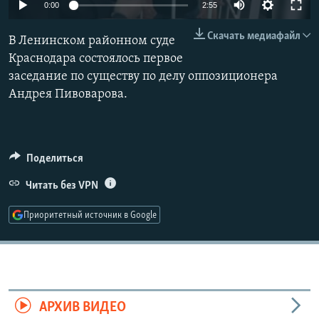
Auto
0:00
2:55
РАСПИСАНИЕ ВЕЩАНИЯ
240p
Скачать медиафайл
ПОДПИШИТЕСЬ НА РАССЫЛКУ
В Ленинском районном суде
360p
Краснодара состоялось первое
заседание по существу по делу оппозиционера
СОЦИАЛЬНЫЕ СЕТИ
480p
Auto
240p
360p
480p
Андрея Пивоварова.
720p
720p
1080p
1080p
Поделиться
Все сайты РСЕ/РС
Читать без VPN
Приоритетный источник в Google
АРХИВ ВИДЕО