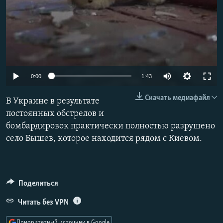
РАСПИСАНИЕ ВЕЩАНИЯ
ПОДПИШИТЕСЬ НА РАССЫЛКУ
СОЦИАЛЬНЫЕ СЕТИ
Auto
0:00
1:43
240p
Скачать медиафайл
В Украине в результате
360p
постоянных обстрелов и
Все сайты РСЕ/РС
бомбардировок практически полностью разрушено
480p
село Бышев, которое находится рядом с Киевом.
720p
1080p
Auto
240p
360p
480p
Поделиться
Читать без VPN
720p
1080p
Приоритетный источник в Google