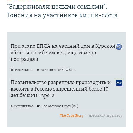
"Задерживали целыми семьями".
Гонения на участников хиппи-слёта