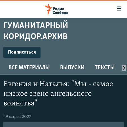
Ссылки
для
упрощенного
ГУМАНИТАРНЫЙ
ПРОГРАММЫ
доступа
КОРИДОР.АРХИВ
ПОДКАСТЫ
Вернуться
к
ПОДПИСАТЬСЯ
АВТОРСКИЕ ПРОЕКТЫ
Подписаться
основному
ЦИТАТЫ СВОБОДЫ
содержанию
ВСЕ МАТЕРИАЛЫ
ВЫПУСКИ
ТЕКСТЫ
Spotify
Вернутся
МНЕНИЯ
к
КУЛЬТУРА
Евгения и Наталья: "Мы - самое
главной
CastBox
навигации
IDEL.РЕАЛИИ
низкое звено ангельского
Вернутся
КАВКАЗ.РЕАЛИИ
воинства"
Подписаться
к
СЕВЕР.РЕАЛИИ
поиску
29 марта 2022
СИБИРЬ.РЕАЛИИ