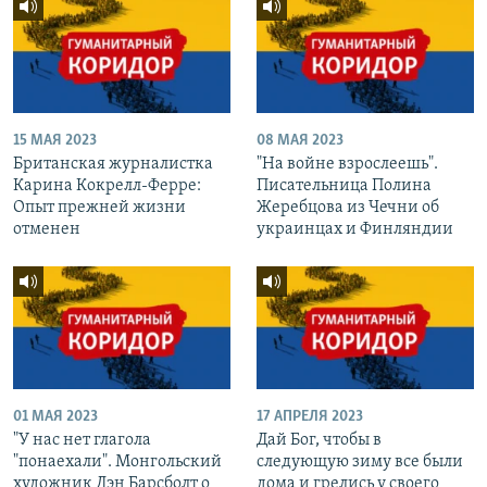
15 МАЯ 2023
08 МАЯ 2023
Британская журналистка
"На войне взрослеешь".
Карина Кокрелл-Ферре:
Писательница Полина
Опыт прежней жизни
Жеребцова из Чечни об
отменен
украинцах и Финляндии
01 МАЯ 2023
17 АПРЕЛЯ 2023
"У нас нет глагола
Дай Бог, чтобы в
"понаехали". Монгольский
следующую зиму все были
художник Дэн Барсболт о
дома и грелись у своего