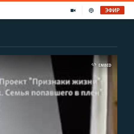
ЭФИР
EMBED