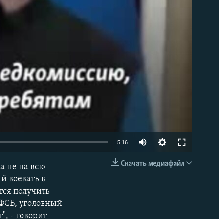
Auto
5:16
240p
Скачать медиафайл
 а не на всю
EMBED
360p
й воевать в
тся получить
480p
 ФСБ, уголовный
720p
", - говорит