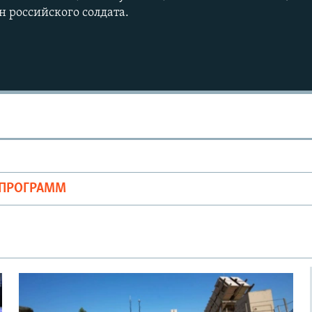
н российского солдата.
ОПРОГРАММ
Auto
240p
360p
720p
1080p