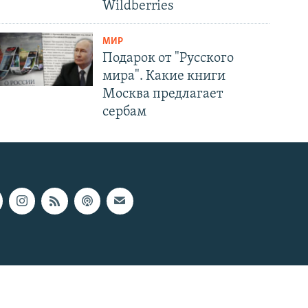
Wildberries
МИР
Подарок от "Русского
мира". Какие книги
Москва предлагает
сербам
Радио Свобода © 2026 RFE/RL, Inc. | Все права защищены.