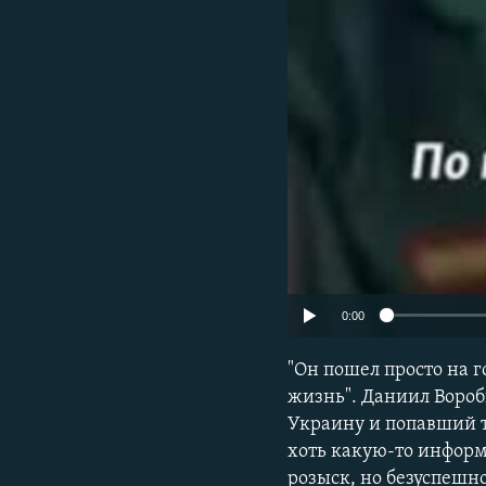
0:00
"Он пошел просто на го
жизнь". Даниил Вороб
Украину и попавший т
хоть какую-то информ
розыск, но безуспешно